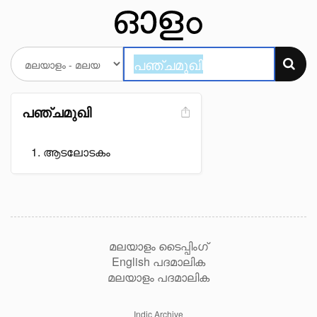
പഞ്ചമുഖി
ആടലോടകം
മലയാളം ടൈപ്പിംഗ്
English പദമാലിക
മലയാളം പദമാലിക
Indic Archive