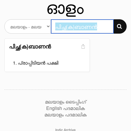
പിച്ഛ(ക)ബാണൻ
പ്രാപ്പിടിയൻ പക്ഷി
മലയാളം ടൈപ്പിംഗ്
English പദമാലിക
മലയാളം പദമാലിക
Indic Archive