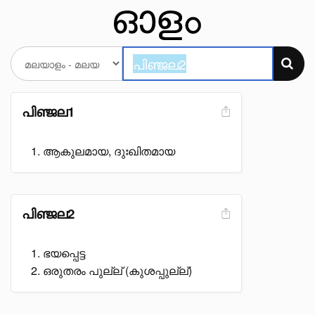
പിഞ്ജല1
ആകുലമായ, ദുഃഖിതമായ
പിഞ്ജല2
ഭയപ്പെട്ട
ഒരുതരം പുല്ല് (കുശപ്പുല്ല്)