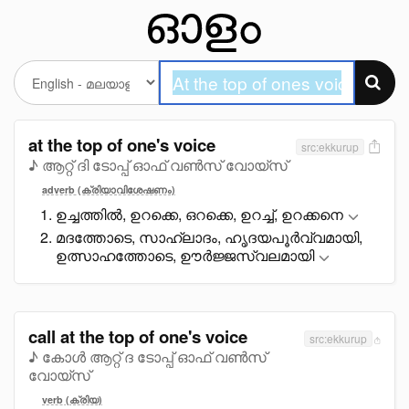
at the top of one's voice
src:ekkurup
♪ ആറ്റ് ദി ടോപ്പ് ഓഫ് വൺസ് വോയ്സ്
adverb (ക്രിയാവിശേഷണം)
ഉച്ചത്തിൽ, ഉറക്കെ, ഒറക്കെ, ഉറച്ച്, ഉറക്കനെ
മദത്തോടെ, സാഹ്ലാദം, ഹൃദയപൂർവ്വമായി,
ഉത്സാഹത്തോടെ, ഊർജ്ജസ്വലമായി
call at the top of one's voice
src:ekkurup
♪ കോൾ ആറ്റ് ദ ടോപ്പ് ഓഫ് വൺസ്
വോയ്സ്
verb (ക്രിയ)