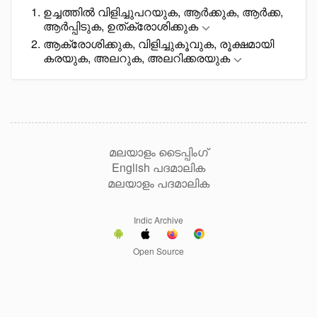
ഉച്ചത്തിൽ വിളിച്ചുപറയുക, ആർക്കുക, ആർക്ക,
ആർപ്പിടുക, ഉത്ക്രോശിക്കുക
ആക്രോശിക്കുക, വിളിച്ചുകൂവുക, രൂക്ഷമായി
കരയുക, അലറുക, അലറിക്കരയുക
മലയാളം ടൈപ്പിംഗ്
English പദമാലിക
മലയാളം പദമാലിക
Indic Archive
Open Source