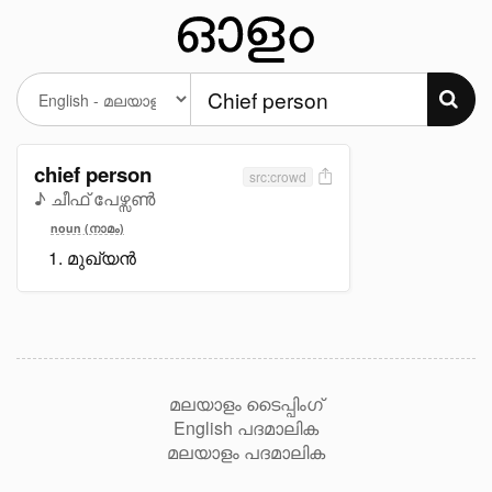
chief person
src:crowd
♪ ചീഫ് പേഴ്സൺ
noun (നാമം)
മുഖ്യൻ
മലയാളം ടൈപ്പിംഗ്
English പദമാലിക
മലയാളം പദമാലിക