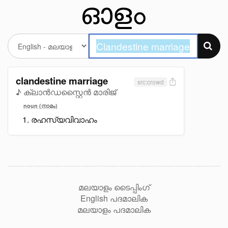
clandestine marriage
src:crowd
♪ ക്ലാൻഡസ്റ്റൈൻ മാരിജ്
noun (നാമം)
രഹസ്യവിവാഹം
മലയാളം ടൈപ്പിംഗ്
English പദമാലിക
മലയാളം പദമാലിക