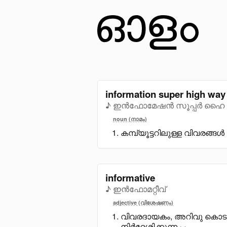
information super high way
♪ ഇൻഫോമേഷൻ സൂപ്പർ ഹൈ 
noun (നാമം)
കമ്പ്യൂട്ടറിലുള്ള വിവരങ്ങൾ 
informative
♪ ഇൻഫോമറ്റീവ്
adjective (വിശേഷണം)
വിവരദായകം, അറിവു കൊടുക
നിർദ്ദേശിക്കുന്ന