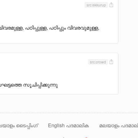
src:ekkurup
മുള്ള, പഠിപ്പുള്ള, പഠിപ്പും വിവരവുമുള്ള,
src:crowd
ടത്തെ സൂചിപ്പിക്കുന്നു
യാളം ടൈപ്പിംഗ്
English പദമാലിക
മലയാളം പദമാല