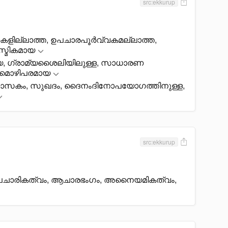
src:ekkurup
ില്ലാത്ത, ഉപചാരപൂർവ്വകമല്ലാത്ത,
്മികമായ
, ഗ്രാമ്യശെെലിയിലുള്ള, സാധാരണ
മൊഴിപരമായ
കം, സുഖദം, ദെെനംദിനോപയോഗത്തിനുള്ള,
src:ekkurup
രികത്വം, ആചാരഭംഗം, അനെെയമികത്വം,