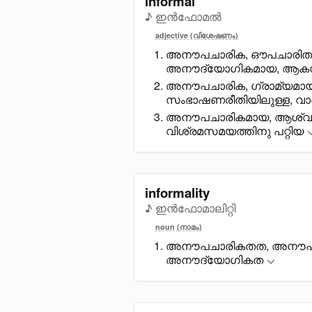
informal
♪ ഇൻഫോമൽ
adjective (വിശേഷണം)
അനൗപചാരിക, ഔപചാരിതകള
അനൗദ്യോഗികമായ, ആകസ
അനൗപചാരിക, ഗ്രാമ്യമായ
സംഭാഷണരീതിയിലുള്ള, വാ
അനൗപചാരികമായ, ആശ്വാസ
വിശ്രമസമയത്തിനു പറ്റിയ
informality
♪ ഇൻഫോമാലിറ്റി
noun (നാമം)
അനൗപചാരികതത, അനൗപചാ
അനൗദ്യോഗികത