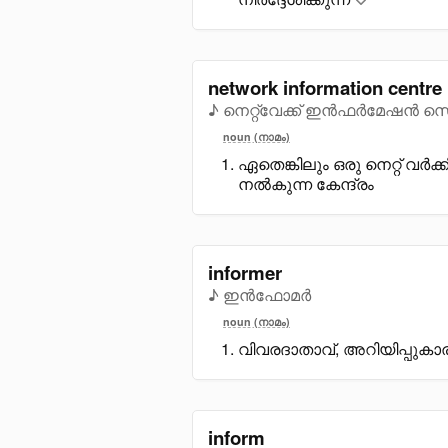
network information centre
♪ നെറ്റ്വേക്ക് ഇൻഫർമേഷൻ സെ
noun (നാമം)
ഏതെങ്കിലും ഒരു നെറ്റ് വർക്
നൽകുന്ന കേന്ദ്രം
informer
♪ ഇൻഫോമർ
noun (നാമം)
വിവരദാതാവ്, അറിയിപ്പു
inform