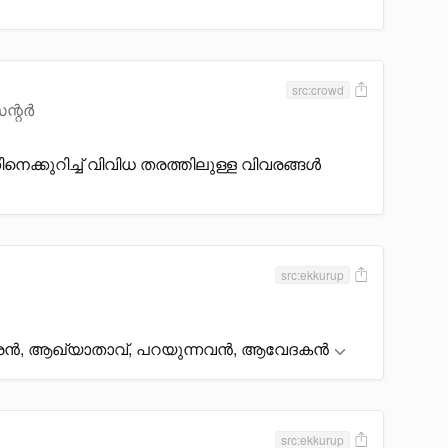
src:crowd
ന്റർ
കിനെക്കുറിച്ച് വിവിധ തരത്തിലുള്ള വിവരങ്ങൾ
src:ekkurup
കാരൻ, ആഖ്യാതാവ്, പറയുന്നവൻ, ആവേദകൻ
src:ekkurup