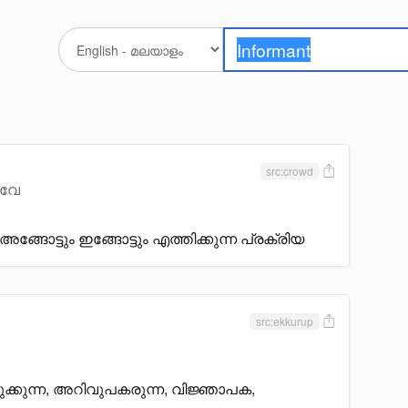
src:crowd
വേ
അങ്ങോട്ടും ഇങ്ങോട്ടും എത്തിക്കുന്ന പ്രക്രിയ
src:ekkurup
്കുന്ന, അറിവുപകരുന്ന, വിജ്ഞാപക,