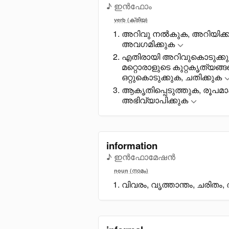
♪ ഇൻഫോം
verb (ക്രിയ)
അറിവു നൽകുക, അറിയിക്കു
അവഗമിക്കുക
എതിരായി അറിവുകൊടുക്ക
മറ്റൊരാളുടെ കുറ്റകൃത്യങ്ങ
ഒറ്റുകൊടുക്കുക, ചതിക്കുക
ആകൃതിപ്പെടുത്തുക, രൂപമാക
അഭിവ്യാപിക്കുക
information
♪ ഇൻഫോമേഷൻ
noun (നാമം)
വിവരം, വൃത്താന്തം, ചരിതം