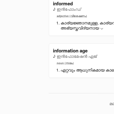
informed
♪ ഇൻഫോംഡ്
adjective (വിശേഷണം)
കാര്യജ്ഞാനമുള്ള, കാര്യവിവര
അഭ്യസ്തവിദ്യനായ
information age
♪ ഇൻഫോമേഷൻ ഏജ്
noun (നാമം)
ഏറ്റവും ആധുനികമായ കാലഘട്
മല