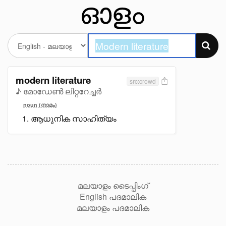
modern literature
src:crowd
♪ മോഡേൺ ലിറ്ററേച്ചർ
noun (നാമം)
ആധുനിക സാഹിത്യം
മലയാളം ടൈപ്പിംഗ്
English പദമാലിക
മലയാളം പദമാലിക