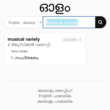
musical variety
src:crowd
♪ മ്യൂസിക്കൽ വറൈറ്റി
noun (നാമം)
സംഗീതഭേദം
മലയാളം ടൈപ്പിംഗ്
English പദമാലിക
മലയാളം പദമാലിക