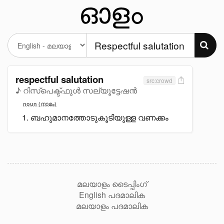
respectful salutation
src:crowd
♪ റിസ്പെക്ട്ഫുൾ സല്യൂട്ടേഷൻ
noun (നാമം)
ബഹുമാനത്തോടുകൂടിയുള്ള വണക്കം
മലയാളം ടൈപ്പിംഗ്
English പദമാലിക
മലയാളം പദമാലിക