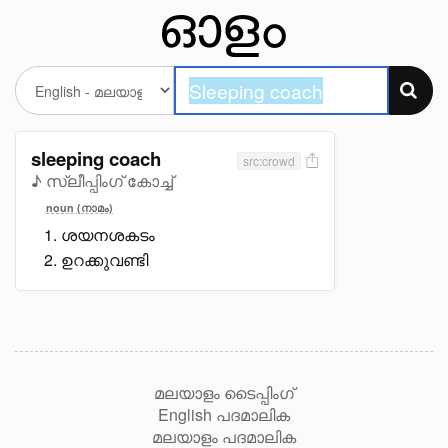
sleeping coach
src:crowd
♪ സ്ലീപ്പിംഗ് കോച്ച്
noun (നാമം)
ശയനശകടം
ഉറക്കുവണ്ടി
മലയാളം ടൈപ്പിംഗ്
English പദമാലിക
മലയാളം പദമാലിക