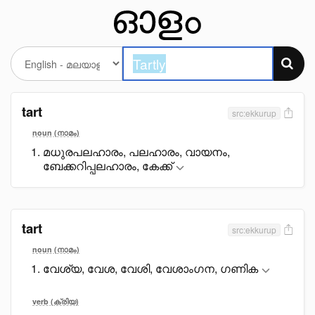
tart
src:ekkurup
noun (നാമം)
മധുരപലഹാരം, പലഹാരം, വായനം,
ബേക്കറിപ്പലഹാരം, കേക്ക്
tart
src:ekkurup
noun (നാമം)
വേശ്യ, വേശ, വേശി, വേശാംഗന, ഗണിക
verb (ക്രിയ)