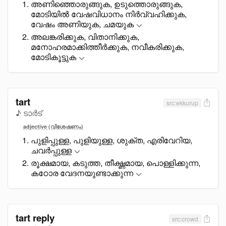
അണിഞ്ഞൊരുങ്ങുക, ഉടുത്തൊരുങ്ങുക,
മോടിയിൽ വേഷവിധാനം നിർവ്വഹിക്കുക,
വേഷം അണിയുക, ചമയുക
അലങ്കരിക്കുക, വിതാനിക്കുക,
മനോഹരമാക്കിത്തീർക്കുക, നവീകരിക്കുക,
മോടികൂട്ടുക
tart
src:ekkurup
♪ ടാർട്
adjective (വിശേഷണം)
പുളിപ്പുള്ള, പുളിയുള്ള, ശുക്ത, എരിവേറിയ,
ചവർപ്പുള്ള
രൂക്ഷമായ, കടുത്ത, തീക്ഷ്ണമായ, പൊള്ളിക്കുന്ന,
കഠോര വേദനയുണ്ടാക്കുന്ന
tart reply
src:crowd