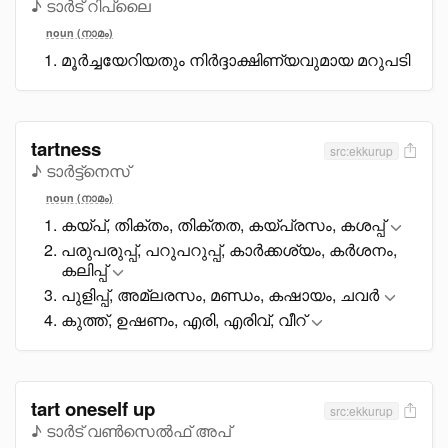
♪ ടാർട് റിപ്ലൈ
noun (നാമം)
മൂർച്ചയേറിയതും നിർദ്ദാക്ഷിണ്യവുമായ മറുപടി
tartness
src:ekkurup
♪ ടാർട്ട്നെസ്
noun (നാമം)
കയ്പ്, തിക്തം, തിക്തത, കയ്പ്രസം, കശപ്പ്
പരുപരുപ്പ്, പറുപറുപ്പ്, കാർക്കശ്യം, കർശനം,
കലിപ്പ്
പുളിപ്പ്, അമ്ലരസം, മണ്ഡം, കഷായം, ചവർ
കുത്ത്, ഉഷണം, എരി, എരിവ്, വീറ്
tart oneself up
src:ekkurup
♪ ടാർട് വൺസെൽഫ് അപ്