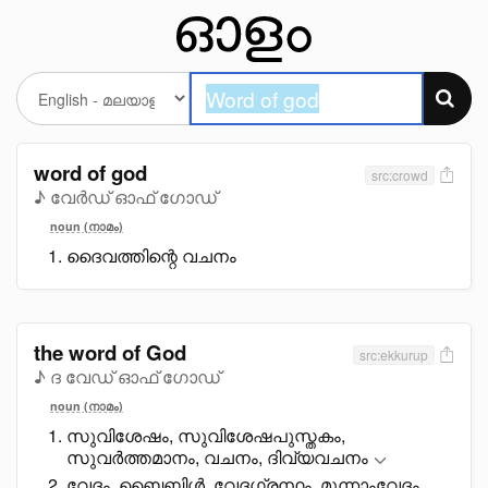
word of god
src:crowd
♪ വേർഡ് ഓഫ് ഗോഡ്
noun (നാമം)
ദൈവത്തിന്റെ വചനം
the word of God
src:ekkurup
♪ ദ വേഡ് ഓഫ് ഗോഡ്
noun (നാമം)
സുവിശേഷം, സുവിശേഷപുസ്തകം,
സുവർത്തമാനം, വചനം, ദിവ്യവചനം
വേദം, ബെെബിൾ, വേദഗ്രന്ഥം, മൂന്നാംവേദം,