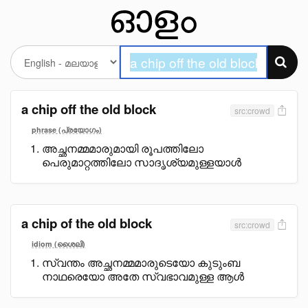
a chip off the old block
src:crowd
phrase (പ്രയോഗം)
അച്ഛനമ്മമാരുമായി രൂപത്തിലോ
പെരുമാറ്റത്തിലോ സാദൃശ്യമുള്ളയാൾ
a chip of the old block
src:crowd
idiom (ശൈലി)
സ്വന്തം അച്ഛനമ്മമാരുടെയോ കുടുംബ
നാഥരെയോ അതേ സ്വഭാവമുള്ള ആൾ