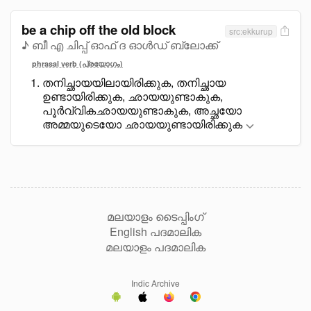
be a chip off the old block
src:ekkurup
♪ ബീ എ ചിപ്പ് ഓഫ് ദ ഓൾഡ് ബ്ലോക്ക്
phrasal verb (പ്രയോഗം)
തനിച്ഛായയിലായിരിക്കുക, തനിച്ഛായ
ഉണ്ടായിരിക്കുക, ഛായയുണ്ടാകുക,
പൂർവ്വികഛായയുണ്ടാകുക, അച്ഛയോ
അമ്മയുടെയോ ഛായയുണ്ടായിരിക്കുക
മലയാളം ടൈപ്പിംഗ്
English പദമാലിക
മലയാളം പദമാലിക
Indic Archive