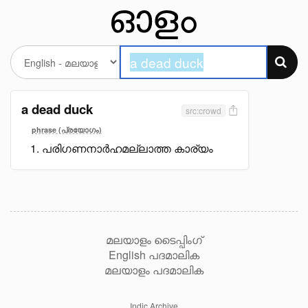
a dead duck
src:crowd
phrase (പ്രയോഗം)
പരിഗണനാർഹമല്ലാത്ത കാര്യം
മലയാളം ടൈപ്പിംഗ്
English പദമാലിക
മലയാളം പദമാലിക
Indic Archive