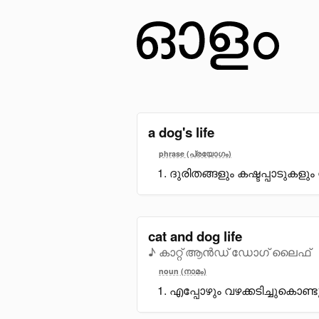
a dog's life
phrase (പ്രയോഗം)
ദുരിതങ്ങളും കഷ്ടപ്പാടുകളു
cat and dog life
♪ കാറ്റ് ആൻഡ് ഡോഗ് ലൈഫ്
noun (നാമം)
എപ്പോഴും വഴക്കടിച്ചുകൊണ്ട