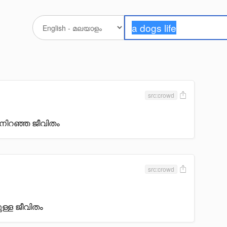
src:crowd
ം നിറഞ്ഞ ജീവിതം
src:crowd
ുള്ള ജീവിതം