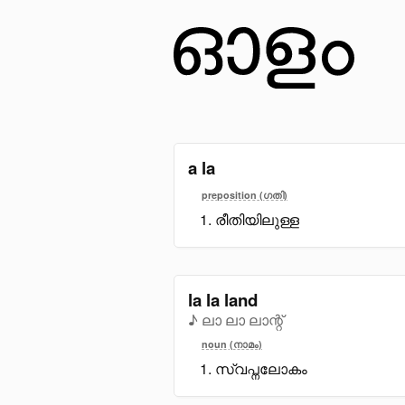
a la
preposition (ഗതി)
രീതിയിലുള്ള
la la land
♪ ലാ ലാ ലാന്റ്
noun (നാമം)
സ്വപ്നലോകം