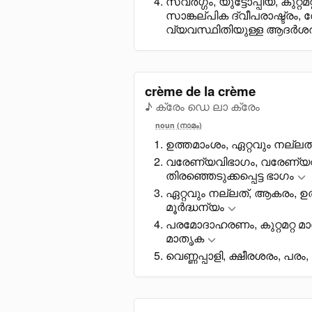
സ്വർഗ്ഗം, യുട്ടോപ്പിയ, കുറ
സാങ്കല്പിക ദ്വീപരാഷ്ട്രം
വ്യവസ്ഥിതിയുള്ള ആദർശരാഷ
crème de la crème
♪ ക്രേം ഡെ ലാ ക്രേം
noun (നാമം)
ഉത്തമാംശം, ഏറ്റവും നല്ലത്
വരേണ്യവിഭാഗം, വരേണ്യവർഗ
തിരഞ്ഞെടുക്കപ്പെട്ട ഭാഗം
ഏറ്റവും നല്ലത്, ആകരം, ഉത്
മൂർദ്ധന്യം
പരമോദാഹരണം, കുറ്റമറ്റ 
മാതൃക
വെണ്ണപ്പാളി, ക്ഷീരശരം, പരം