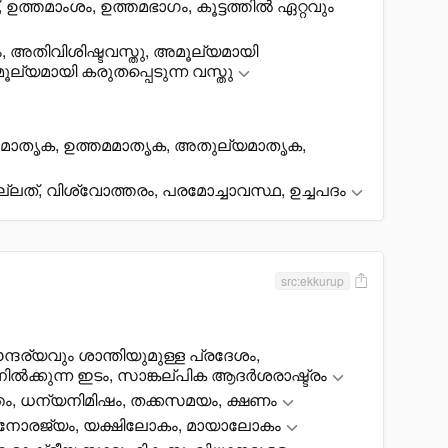
ഉത്തമാംശം, ഉത്തമഭാഗം, കൂട്ടത്തിൽ ഏറ്റവും
 അതിവിശിഷ്ടവസ്തു, അമൂല്യമായി
ൂല്യമായി കരുതപ്പെടുന്ന വസ്തു
്ന മാതൃക, ഉത്തമമാതൃക, അതുല്യമാതൃക,
ലത്, വിശ്വോത്തരം, പരമോച്ചാവസ്ഥ, ഉച്ചപദം
src:ekkurup
സൗന്ദര്യവും ശാന്തിയുമുള്ള പ്രദേശം,
ിൽക്കുന്ന ഇടം, സാങ്കല്പിക ആദർശരാഷ്ട്രം
തം, ധന്യനിമിഷം, തക്കസമയം, ക്ഷണം
 മനോരജ്യം, യക്ഷിലോകം, മായാലോകം