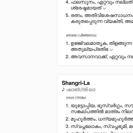
ഫലസൂനം, ഏറ്റവും നല്ലത്, 
ശ്രേഷ്ഠമായത്
രത്നം, അതിവിശേഷസാധനം,
കരുതപ്പെടുന്ന വ്യക്തി, അമ
phrase (പ്രയോഗം)
ഉജ്ജ്വലമാതൃക, തിളങ്ങുന
അതുല്യപ്രതിഭ
അവസാനവാക്ക്, ഏറ്റവും നല്
Shangri-La
♪ ഷാങ്ഗ്രി-ലാ
noun (നാമം)
യുട്ടോപ്പിയ, ഭൂസ്വർഗ്ഗം, 
സങ്കല്പത്തിൽ മാത്രം നിലന
മൂഹൂർത്തം, ധന്യമുഹൂർത്
സ്വപ്നലോകം, സ്വപ്നഭൂമി,