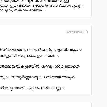
്റമറ്റ രാഷ്ട്രീയ സാമൂഹിക സംവിധാനമുള്ള
, തോമസ്മൂർ വിഭാവനം ചെയ്ത സർവ്വസമ്പൂർണ്ണ
്ട്രം, സങ്കല്പരാജ്യം
src:ekkurup
, ശ്രേഷ്ഠഭാഗം, വരേണ്യവർഗ്ഗം, ഉപരിവർഗ്ഗം
്ഗം, വിശിഷ്ടഭാഗം, ഉന്നതകുലം,
തമമായത്, കൂട്ടത്തിൽ ഏറ്റവും ശ്രേഷ്ഠമായത്,
മാതൃക, സമ്പൂർണ്ണമാതൃക, ശരിയായ മാതൃക,
, ശ്രേഷ്ഠമായത്, ഏറ്റവും നല്ലവസ്തു