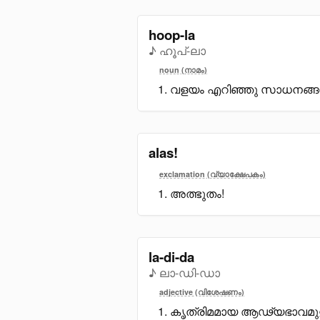
hoop-la
♪ ഹൂപ്-ലാ
noun (നാമം)
വളയം എറിഞ്ഞു സാധനങ്ങൾ
alas!
exclamation (വ്യാക്ഷേപകം)
അത്ഭുതം!
la-di-da
♪ ലാ-ഡി-ഡാ
adjective (വിശേഷണം)
കൃത്രിമമായ ആഢ്യഭാവമുള്ള