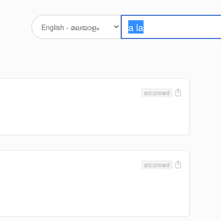
src:crowd
src:crowd