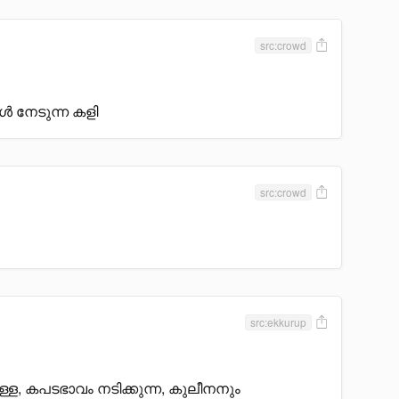
src:crowd
 നേടുന്ന കളി
src:crowd
src:ekkurup
, കപടഭാവം നടിക്കുന്ന, കുലീനനും