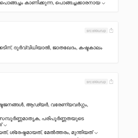
 പൊങ്ങച്ചം കാണിക്കുന്ന, പൊങ്ങച്ചക്കാരനായ
src:ekkurup
ടിന്, ദുർവ്വിധിയാൽ, ജാതഖേദം, കഷ്ടകാലം
src:ekkurup
ശിഷ്ടജനങ്ങൾ, ആഢ്യർ, വരേണ്യവർഗ്ഗം,
 സമ്പൂർണ്ണമാതൃക, പരിപൂർണ്ണതയുടെ
്
, ശ്രേഷ്ഠമായത്, മേൽത്തരം, മുന്തിയത്