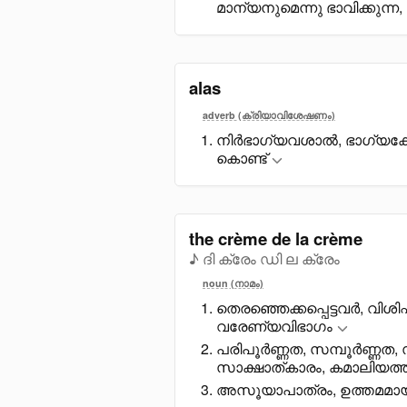
മാന്യനുമെന്നു ഭാവിക്കുന്ന,
alas
adverb (ക്രിയാവിശേഷണം)
നിർഭാഗ്യവശാൽ, ഭാഗ്യക്കേ
കൊണ്ട്
the crème de la crème
♪ ദി ക്രേം ഡി ല ക്രേം
noun (നാമം)
തെരഞ്ഞെക്കപ്പെട്ടവർ, വി
വരേണ്യവിഭാഗം
പരിപൂർണ്ണത, സമ്പൂർണ്ണത,
സാക്ഷാത്കാരം, കമാലിയത്ത
അസൂയാപാത്രം, ഉത്തമമായത്