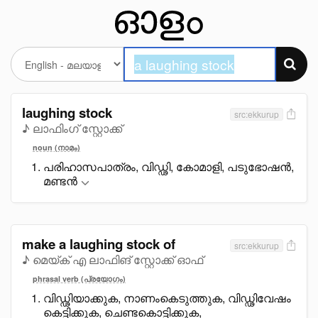
laughing stock
src:ekkurup
♪ ലാഫിംഗ് സ്റ്റോക്ക്
noun (നാമം)
പരിഹാസപാത്രം, വിഡ്ഢി, കോമാളി, പടുഭോഷൻ,
മണ്ടൻ
make a laughing stock of
src:ekkurup
♪ മെയ്ക് എ ലാഫിങ് സ്റ്റോക്ക് ഓഫ്
phrasal verb (പ്രയോഗം)
വിഡ്ഢിയാക്കുക, നാണംകെടുത്തുക, വിഡ്ഢിവേഷം
കെട്ടിക്കുക, ചെണ്ടകൊട്ടിക്കുക,