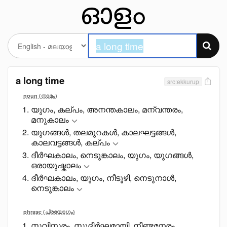
a long time
src:ekkurup
noun (നാമം)
യുഗം, കല്പം, അനന്തകാലം, മന്വന്തരം,
മനുകാലം
യുഗങ്ങൾ, തലമുറകൾ, കാലഘട്ടങ്ങൾ,
കാലവട്ടങ്ങൾ, കല്പം
ദീർഘകാലം, നെടുങ്കാലം, യുഗം, യുഗങ്ങൾ,
ഒരായുഷ്കാലം
ദീർഘകാലം, യുഗം, നീടൂഴി, നെടുനാൾ,
നെടുങ്കാലം
phrase (പ്രയോഗം)
സവിസ്തരം, സുദീർഘമായി, നീണ്ടനേരം,