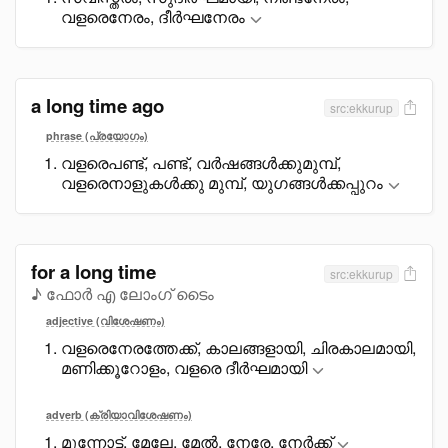
വളരെനേരം, ദീർഘനേരം
a long time ago
src:ekkurup
phrase (പ്രയോഗം)
വളരെപണ്ട്, പണ്ട്, വർഷങ്ങൾക്കുമുമ്പ്,
വളരെനാളുകൾക്കു മുമ്പ്, യുഗങ്ങൾക്കപ്പുറം
for a long time
src:ekkurup
♪ ഫോർ എ ലോംഗ് ടൈം
adjective (വിശേഷണം)
വളരെനേരത്തേക്ക്, കാലങ്ങളായി, ചിരകാലമായി,
മണിക്കൂറോളം, വളരെ ദീർഘമായി
adverb (ക്രിയാവിശേഷണം)
മുന്നോട്ട്, മേലേ, മേൽ, നേരേ, നേർക്ക്