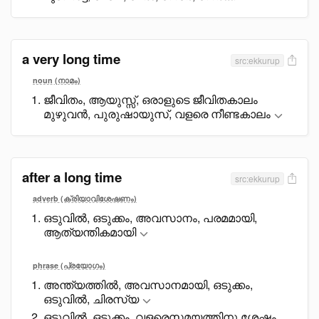
a very long time
src:ekkurup
noun (നാമം)
ജീവിതം, ആയുസ്സ്, ഒരാളുടെ ജീവിതകാലം
മുഴുവൻ, പുരുഷായുസ്, വളരെ നീണ്ടകാലം
after a long time
src:ekkurup
adverb (ക്രിയാവിശേഷണം)
ഒടുവിൽ, ഒടുക്കം, അവസാനം, പരമമായി,
ആത്യന്തികമായി
phrase (പ്രയോഗം)
അന്ത്യത്തിൽ, അവസാനമായി, ഒടുക്കം,
ഒടുവിൽ, ചിരസ്യ
ഒടുവിൽ, ഒടുക്കം, വളരെസമയത്തിനു ശേഷം,