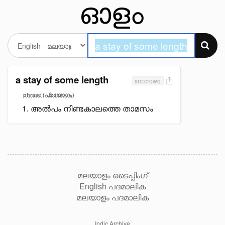
a stay of some length
src:crowd
phrase (പ്രയോഗം)
അൽപം നീണ്ടകാലത്തെ താമസം
മലയാളം ടൈപ്പിംഗ്
English പദമാലിക
മലയാളം പദമാലിക
Indic Archive