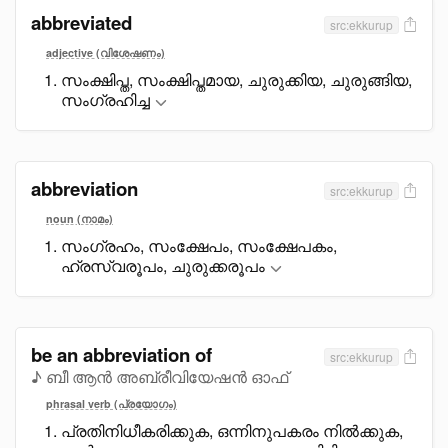
abbreviated
src:ekkurup
adjective (വിശേഷണം)
സംക്ഷിപ്ത, സംക്ഷിപ്തമായ, ചുരുക്കിയ, ചുരുങ്ങിയ,
സംഗ്രഹിച്ച
abbreviation
src:ekkurup
noun (നാമം)
സംഗ്രഹം, സംക്ഷേപം, സംക്ഷേപകം,
ഹ്രസ്വരൂപം, ചുരുക്കരൂപം
be an abbreviation of
src:ekkurup
♪ ബീ ആൻ അബ്രീവിയേഷൻ ഓഫ്
phrasal verb (പ്രയോഗം)
പ്രതിനിധീകരിക്കുക, ഒന്നിനുപകരം നിൽക്കുക,