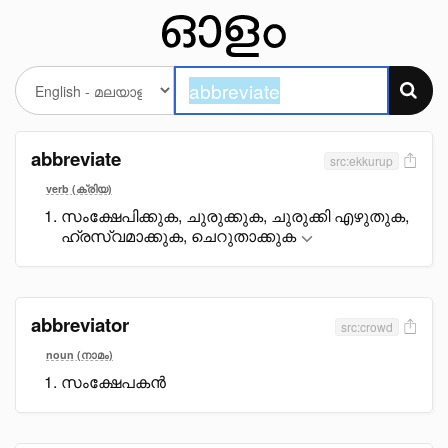
abbreviate
src:ekkurup
verb (ക്രിയ)
സംക്ഷേപിക്കുക, ചുരുക്കുക, ചുരുക്കി എഴുതുക,
ഹ്രസ്വമാക്കുക, ചെറുതാക്കുക
abbreviator
src:crowd
noun (നാമം)
സംക്ഷേപകൻ