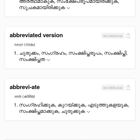
അർത്ഥമാകുക, സംക്ഷേപരൂപമായിരിക്കുക,
സൂചകമായിരിക്കുക
abbreviated version
src:ekkurup
noun (നാമം)
ചുരുക്കം, സംഗ്രഹം, സംക്ഷിപ്തരൂപം, സംക്ഷിപ്തി,
സംക്ഷിപ്തത
abbrevi-ate
src:ekkurup
verb (ക്രിയ)
സംഗ്രഹിക്കുക, കുറയ്ക്കുക, എടുത്തുകളയുക,
സംക്ഷിപ്തമാക്കുക, ചുരുക്കുക