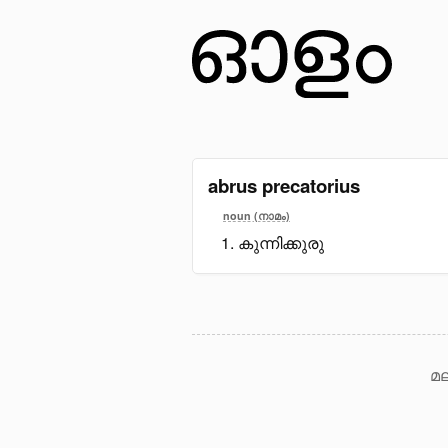
abrus precatorius
noun (നാമം)
കുന്നിക്കുരു
മല