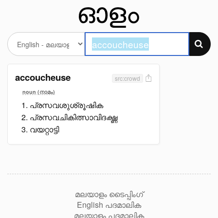
accoucheuse
src:crowd
noun (നാമം)
പ്രസവശുശ്രൂഷിക
പ്രസവചികിത്സാവിദഗ്ദ്ധ
വയറ്റാട്ടി
മലയാളം ടൈപ്പിംഗ്
English പദമാലിക
മലയാളം പദമാലിക