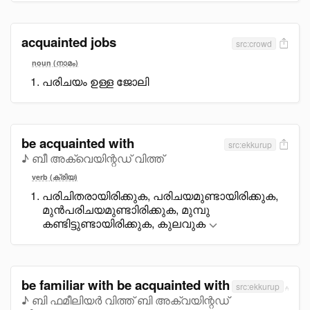
acquainted jobs
src:crowd
noun (നാമം)
പരിചയം ഉള്ള ജോലി
be acquainted with
src:ekkurup
♪ ബീ അക്വെയിന്റഡ് വിത്ത്
verb (ക്രിയ)
പരിചിതരായിരിക്കുക, പരിചയമുണ്ടായിരിക്കുക,
മുൻപരിചയമുണ്ടാിരിക്കുക, മുമ്പു
കണ്ടിട്ടുണ്ടായിരിക്കുക, കുലവുക
be familiar with be acquainted with
src:ekkurup
♪ ബി ഫമീലിയർ വിത്ത് ബി അക്വയിന്റഡ്