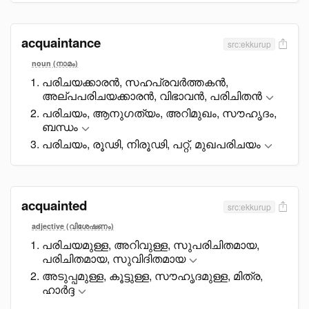
acquaintance
src:ekkurup
noun (നാമം)
പരിചയക്കാരൻ, സഹപ്രവർത്തകൻ,
അല്പപരിചയക്കാരൻ, വിഭാവൻ, പരിചിതൻ
പരിചയം, ആനുഗത്യം, അറിമുഖം, സൗഹൃദം,
ബന്ധം
പരിചയം, രൂഢി, നിരൂഢി, പറ്റ്, മുഖപരിചയം
acquainted
src:ekkurup
adjective (വിശേഷണം)
പരിചയമുള്ള, അറിവുള്ള, സുപരിചിതമായ,
പരിചിതമായ, സുവിദിതമായ
അടുപ്പമുള്ള, കൂട്ടുള്ള, സൗഹൃദമുള്ള, മിത്ര,
ഹാർദ്ദ