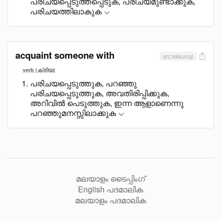
പരിചയപ്പെടുത്തപ്പെടുക, പരിചയമുണ്ടാക്കുക,
പരിചയത്തിലാകുക
acquaint someone with
src:ekkurup
verb (ക്രിയ)
പരിചയപ്പെടുത്തുക, പറഞ്ഞു
പരിചയപ്പെടുത്തുക, അവതിരിപ്പിക്കുക,
അറിവിൽ പെടുത്തുക, ഇന്ന ആളാണെന്നു
പറഞ്ഞുമനസ്സിലാക്കുക
മലയാളം ടൈപ്പിംഗ്
English പദമാലിക
മലയാളം പദമാലിക