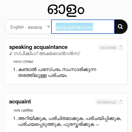
speaking acquaintance
src:crowd
♪ സ്പീക്കിംഗ് അക്വൈൻറൻസ്
noun (നാമം)
കണ്ടാൽ പരസ്പരം സംസാരിക്കുന്ന
തരത്തിലുള്ള പരിചയം
acquaint
src:ekkurup
verb (ക്രിയ)
അറിയിക്കുക, പരിചിതമാക്കുക, പരിചയിപ്പിക്കുക,
പരിചയപ്പെടുത്തുക, പുരസ്കരിക്കുക