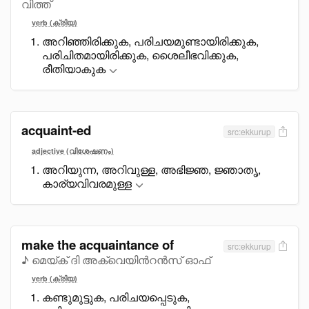
വിത്ത്
verb (ക്രിയ)
അറിഞ്ഞിരിക്കുക, പരിചയമുണ്ടായിരിക്കുക,
പരിചിതമായിരിക്കുക, ശെെലീഭവിക്കുക,
രീതിയാകുക
acquaint-ed
src:ekkurup
adjective (വിശേഷണം)
അറിയുന്ന, അറിവുള്ള, അഭിജ്ഞ, ജ്ഞാതൃ,
കാര്യവിവരമുള്ള
make the acquaintance of
src:ekkurup
♪ മെയ്ക് ദി അക്വെയിൻറൻസ് ഓഫ്
verb (ക്രിയ)
കണ്ടുമുട്ടുക, പരിചയപ്പെടുക,