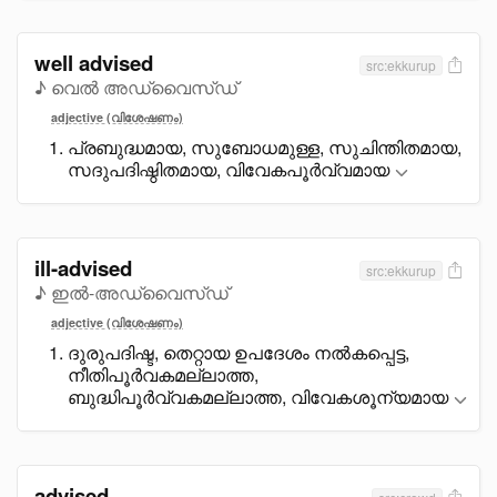
well advised
src:ekkurup
♪ വെൽ അഡ്വൈസ്ഡ്
adjective (വിശേഷണം)
പ്രബുദ്ധമായ, സുബോധമുള്ള, സുചിന്തിതമായ,
സദുപദിഷ്ഠിതമായ, വിവേകപൂർവ്വമായ
ill-advised
src:ekkurup
♪ ഇൽ-അഡ്വൈസ്ഡ്
adjective (വിശേഷണം)
ദുരുപദിഷ്ട, തെറ്റായ ഉപദേശം നൽകപ്പെട്ട,
നീതിപൂർവകമല്ലാത്ത,
ബുദ്ധിപൂർവ്വകമല്ലാത്ത, വിവേകശൂന്യമായ
advised