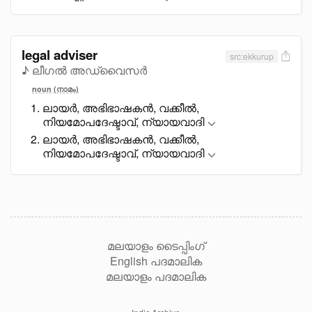
legal adviser
src:ekkurup
♪ ലീഗൽ അഡ്വൈസർ
noun (നാമം)
ലായർ, അഭിഭാഷകൻ, വക്കീൽ,
നിയമോപദേഷ്ടാവ്, ന്യായവാദി
ലായർ, അഭിഭാഷകൻ, വക്കീൽ,
നിയമോപദേഷ്ടാവ്, ന്യായവാദി
മലയാളം ടൈപ്പിംഗ്
English പദമാലിക
മലയാളം പദമാലിക