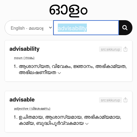
advisability
src:ekkurup
noun (നാമം)
ആശാസ്യത, വിവേകം, ജ്ഞാനം, അഭികാമ്യത,
അഭിലഷണീയത
advisable
src:ekkurup
adjective (വിശേഷണം)
ഉചിതമായ, ആശാസ്യമായ, അഭികാമ്യമായ,
കാമ്യ, ബുദ്ധിപൂർവ്വകമായ