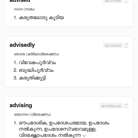
src:crowd
noun (നാമം)
കരുതലോടു കൂടിയ
advisedly
src:crowd
adverb (ക്രിയാവിശേഷണം)
വിവേകപൂർവ്വം
ബുദ്ധിപൂർവ്വം
കരുതിക്കൂട്ടി
advising
src:ekkurup
adjective (വിശേഷണം)
ഔപദേശിക, ഉപദേശപരമായ, ഉപദേശം
നൽകുന്ന, ഉപദേശസ്വഭാവമുള്ള,
വിദഗ്ദ്ധോപദേശം നൽകുന്ന