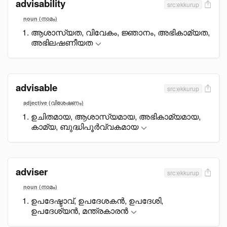
advisability
src:ekkurup
noun (നാമം)
ആശാസ്യത, വിവേകം, ജ്ഞാനം, അഭികാമ്യത,
അഭിലഷണീയത
advisable
src:ekkurup
adjective (വിശേഷണം)
ഉചിതമായ, ആശാസ്യമായ, അഭികാമ്യമായ,
കാമ്യ, ബുദ്ധിപൂർവ്വകമായ
adviser
src:ekkurup
noun (നാമം)
ഉപദേഷ്ടാവ്, ഉപദേശകൻ, ഉപദേശി,
ഉപദേശ്യൻ, മന്ത്രകാരൻ