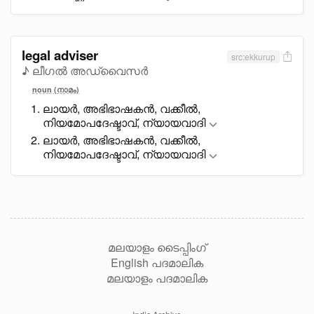
legal adviser
src:ekkurup
♪ ലീഗൽ അഡ്വൈസർ
noun (നാമം)
ലായർ, അഭിഭാഷകൻ, വക്കീൽ,
നിയമോപദേഷ്ടാവ്, ന്യായവാദി
ലായർ, അഭിഭാഷകൻ, വക്കീൽ,
നിയമോപദേഷ്ടാവ്, ന്യായവാദി
മലയാളം ടൈപ്പിംഗ്
English പദമാലിക
മലയാളം പദമാലിക