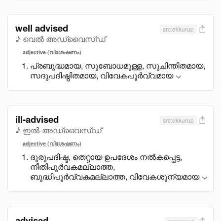
well advised
src:ekkurup
♪ വെൽ അഡ്വൈസ്ഡ്
adjective (വിശേഷണം)
പ്രബുദ്ധമായ, സുബോധമുള്ള, സുചിന്തിതമായ,
സദുപദിഷ്ഠിതമായ, വിവേകപൂർവ്വമായ
ill-advised
src:ekkurup
♪ ഇൽ-അഡ്വൈസ്ഡ്
adjective (വിശേഷണം)
ദുരുപദിഷ്ട, തെറ്റായ ഉപദേശം നൽകപ്പെട്ട,
നീതിപൂർവകമല്ലാത്ത,
ബുദ്ധിപൂർവ്വകമല്ലാത്ത, വിവേകശൂന്യമായ
advised