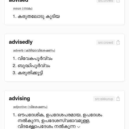
src:crowd
noun (നാമം)
കരുതലോടു കൂടിയ
advisedly
src:crowd
adverb (ക്രിയാവിശേഷണം)
വിവേകപൂർവ്വം
ബുദ്ധിപൂർവ്വം
കരുതിക്കൂട്ടി
advising
src:ekkurup
adjective (വിശേഷണം)
ഔപദേശിക, ഉപദേശപരമായ, ഉപദേശം
നൽകുന്ന, ഉപദേശസ്വഭാവമുള്ള,
വിദഗ്ദ്ധോപദേശം നൽകുന്ന