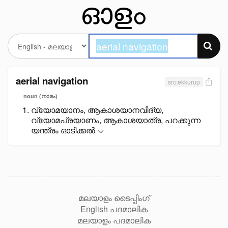
aerial navigation
src:ekkurup
noun (നാമം)
വ്യോമയാനം, ആകാശയാനവിദ്യ,
വ്യോമപ്രയാണം, ആകാശയാത്ര, പറക്കുന്ന
യന്ത്രം ഓടിക്കൽ
മലയാളം ടൈപ്പിംഗ്
English പദമാലിക
മലയാളം പദമാലിക