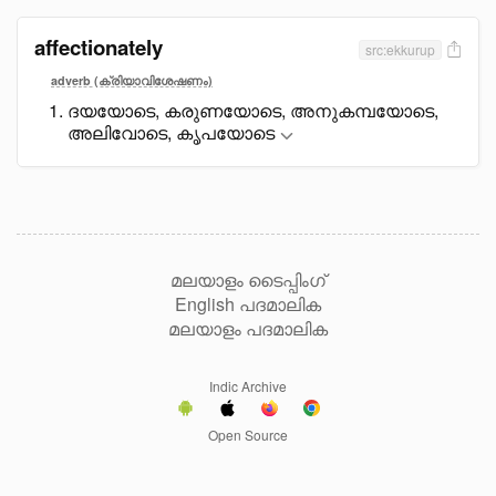
affectionately
src:ekkurup
adverb (ക്രിയാവിശേഷണം)
ദയയോടെ, കരുണയോടെ, അനുകമ്പയോടെ,
അലിവോടെ, കൃപയോടെ
മലയാളം ടൈപ്പിംഗ്
English പദമാലിക
മലയാളം പദമാലിക
Indic Archive
Open Source