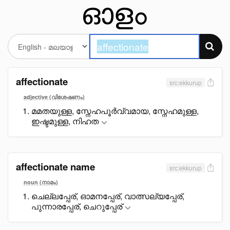
affectionate
src:ekkurup
adjective (വിശേഷണം)
മമതയുള്ള, സ്നേഹപൂർവ്വമായ, സ്നേഹമുള്ള,
ഇഷ്ടമുള്ള, നിഹത
affectionate name
src:ekkurup
noun (നാമം)
ചെല്ലപ്പേര്, ഓമനപ്പേര്, വാത്സല്യപ്പേര്,
പുന്നാരപ്പേര്, ചെറുപ്പേര്