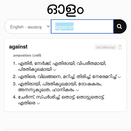
against
src:ekkurup
preposition (ഗതി)
എതിർ, നേർക്ക്, എതിരായി, വിപരീതമായി,
പ്രതികൂലമായി
എതിരെ, വിലങ്ങനെ, മറിച്ച്, തിരിച്ച്, നേരേമറിച്ച്
എതിരായി, പ്രതികൂലമായി, ദോഷകരം,
അനനുകൂലത, ഹാനികരം
ചേർന്ന്, സ്പർശിച്ച്, തൊട്ട്, തൊട്ടുതൊട്ട്,
എതിരെ