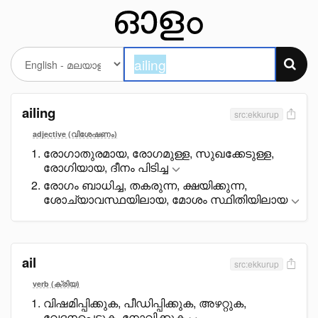
ailing
src:ekkurup
adjective (വിശേഷണം)
രോഗാതുരമായ, രോഗമുള്ള, സുഖക്കേടുള്ള,
രോഗിയായ, ദീനം പിടിച്ച
രോഗം ബാധിച്ച, തകരുന്ന, ക്ഷയിക്കുന്ന,
ശോച്യാവസ്ഥയിലായ, മോശം സ്ഥിതിയിലായ
ail
src:ekkurup
verb (ക്രിയ)
വിഷമിപ്പിക്കുക, പീഡിപ്പിക്കുക, അഴറ്റുക,
വേദനപ്പെടുക, നോവിക്കുക