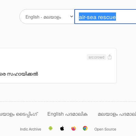
src:crowd
ടവരെ സഹായിക്കൽ
യാളം ടൈപ്പിംഗ്
English പദമാലിക
മലയാളം പദമാല
Indic Archive
Open Source