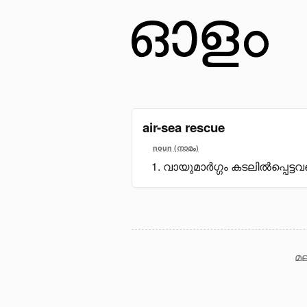
air-sea rescue
noun (നാമം)
വായുമാർഗ്ഗം കടലിൽപ്പെട്
മല