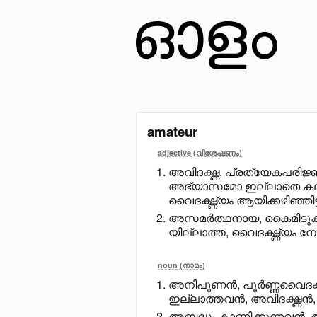
amateur
adjective (വിശേഷണം)
അവിദഗ്ദ്ധ, പ്രത്യേകപരി
അഭ്യാസമോ ഇല്ലാതെ കലാക
വൈദഗ്ദ്ധ്യം ആയിക്കഴിഞ്ഞി
അസമർത്ഥനായ, കൈമിടുക്
യില്ലാത്ത, വൈദഗ്ദ്ധ്യം നേ
noun (നാമം)
അനിപുണൻ, പൂർണ്ണവൈദഗ്ദ്ധ
ഇല്ലാത്തവൻ, അവിദഗ്ദ്ധ
അബദ്ധം കാണിക്കുന്നവൻ