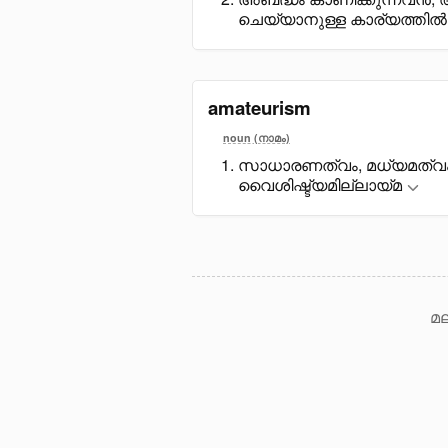
ചെയ്യാനുള്ള കാര്യത്തി
amateurism
noun (നാമം)
സാധാരണത്വം, മധ്യമത്വം
വെെശിഷ്ട്യമില്ലായ്മ
മല