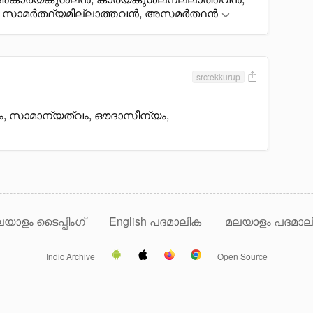
ൽ സാമർത്ഥ്യമില്ലാത്തവൻ, അസമർത്ഥൻ
src:ekkurup
, സാമാന്യത്വം, ഔദാസീന്യം,
യാളം ടൈപ്പിംഗ്
English പദമാലിക
മലയാളം പദമാല
Indic Archive
Open Source