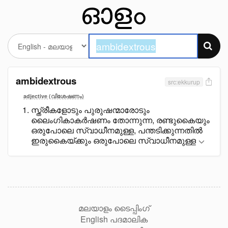
ambidextrous
src:ekkurup
adjective (വിശേഷണം)
സ്ത്രീകളോടും പുരുഷന്മാരോടും
ലെെംഗികാകർഷണം തോന്നുന്ന, രണ്ടുകെെയും
ഒരുപോലെ സ്വാധീനമുള്ള, പന്തടിക്കുന്നതിൽ
ഇരുകെെയ്ക്കും ഒരുപോലെ സ്വാധീനമുള്ള
മലയാളം ടൈപ്പിംഗ്
English പദമാലിക