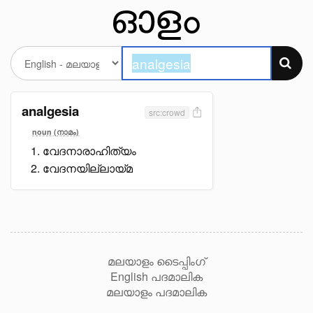
analgesia
src:crowd
noun (നാമം)
വേദനാരാഹിത്യം
വേദനയില്ലായ്മ
മലയാളം ടൈപ്പിംഗ്
English പദമാലിക
മലയാളം പദമാലിക