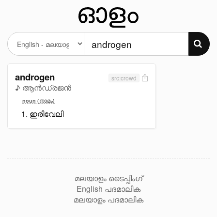
androgen
src:crowd
♪ ആൻഡ്രജൻ
noun (നാമം)
ഇരിവേലി
മലയാളം ടൈപ്പിംഗ്
English പദമാലിക
മലയാളം പദമാലിക