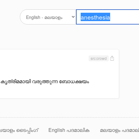
src:crowd
കൃത്രിമമായി വരുത്തുന്ന ബോധക്ഷയം
യാളം ടൈപ്പിംഗ്
English പദമാലിക
മലയാളം പദമാല