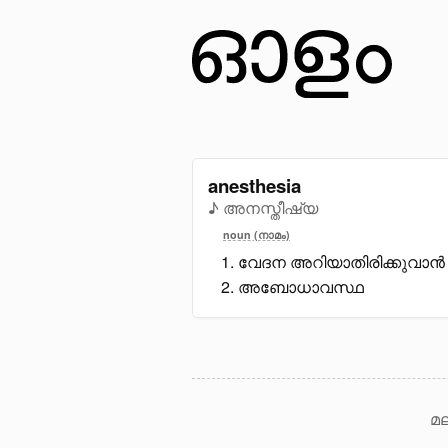
anesthesia
♪ അനസ്തീഷ്യ
noun (നാമം)
വേദന അറിയാതിരിക്കുവാൻ 
അബോധാവസ്ഥ
മല