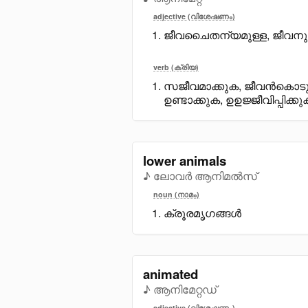
adjective (വിശേഷണം)
ജീവചെെതന്യമുള്ള, ജീവനുള്ള
verb (ക്രിയ)
സജീവമാക്കുക, ജീവൻകൊട
ഉണ്ടാക്കുക, ഉഉജ്ജീവിപ്പിക്കു
lower animals
♪ ലോവർ ആനിമൽസ്
noun (നാമം)
ക്രൂരമൃഗങ്ങൾ
animated
♪ ആനിമേറ്റഡ്
adjective (വിശേഷണം)