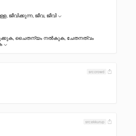
, ജീവിക്കുന്ന, ജീവ, ജീവി
ുക്കുക, ചെെതന്യം നൽകുക, ചേതനത്വം
ക
src:crowd
src:ekkurup