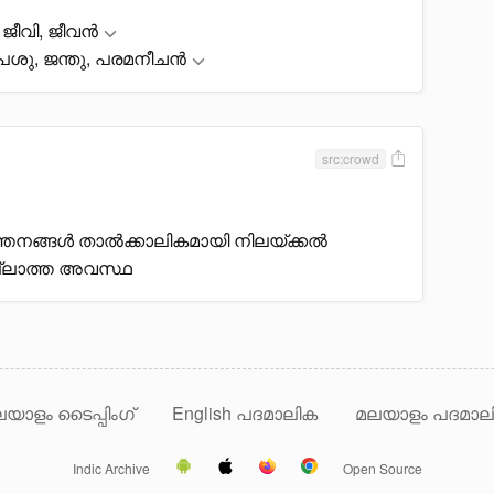
 ജീവി, ജീവൻ
പശു, ജന്തു, പരമനീചൻ
src:crowd
്തനങ്ങൾ താൽക്കാലികമായി നിലയ്ക്കൽ
ല്ലാത്ത അവസ്ഥ
യാളം ടൈപ്പിംഗ്
English പദമാലിക
മലയാളം പദമാല
Indic Archive
Open Source