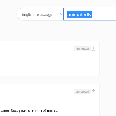
src:crowd
src:crowd
തന്യം ഉണ്ടെന്ന വിശ്വാസം