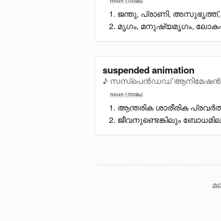
noun (നാമം)
ജന്തു, പ്രാണി, അസുഭൃത്ത്,
മൃഗം, മനുഷ്യമൃഗം, ലോക
suspended animation
♪ സസ്പെൻഡഡ് ആനിമേഷൻ
noun (നാമം)
ആന്തരിക ശാരീരിക പ്രവർത
ജീവനുണ്ടെങ്കിലും ബോധമി
മല