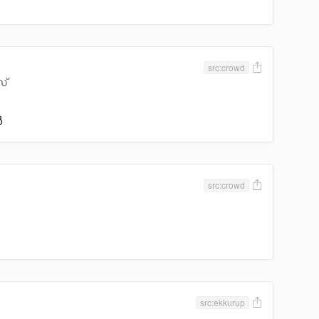
src:crowd
സ്
ൾ
src:crowd
src:ekkurup