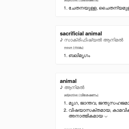
ചേതനയുള്ള, ചെെതന്യമുള
sacrificial animal
♪ സാക്രിഫിഷ്യല്‍ ആനിമല്‍
noun (നാമം)
ബലിമൃഗം
animal
♪ ആനിമൽ
adjective (വിശേഷണം)
മൃഗ, ജാന്തവ, ജന്തുസഹജമാ
വിഷയാസക്തമായ, കാമവിക
അനാത്മികമായ