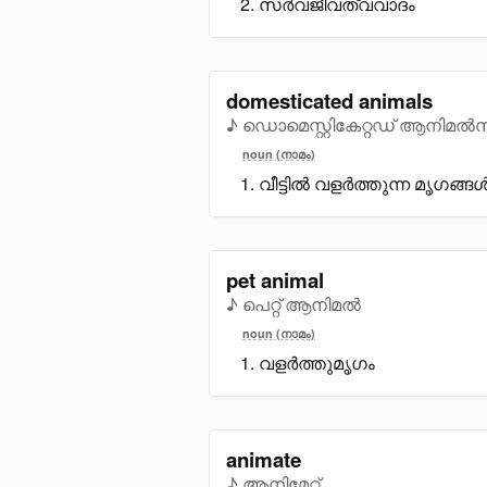
സർവജീവത്വവാദം
domesticated animals
♪ ഡൊമെസ്റ്റികേറ്റഡ് ആനിമൽ
noun (നാമം)
വീട്ടിൽ വളർത്തുന്ന മൃഗങ്ങ
pet animal
♪ പെറ്റ് ആനിമൽ
noun (നാമം)
വളർത്തുമൃഗം
animate
♪ ആനിമേറ്റ്