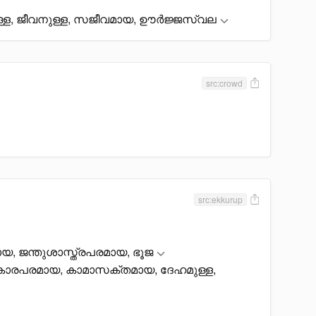
്ള, ജീവനുള്ള, സജീവമായ, ഊർജ്ജസ്വല
src:crowd
src:ekkurup
യ, ജന്തുശാസ്ത്രപരമായ, ഭൂജ
ാരപരമായ, കാമാസക്തമായ, ദേഹമുള്ള,