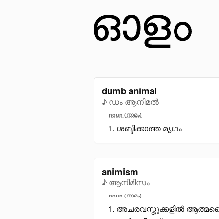
dumb animal
♪ ഡം ആനിമൽ
noun (നാമം)
ശബ്ദിക്കാത്ത മൃഗം
animism
♪ ആനിമിസം
noun (നാമം)
അചരവസ്തുക്കളിൽ ആത്മചൈ