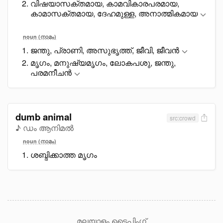
വിഷയാസക്തമായ, കാമവികാരപരമായ,
കാമാസക്തമായ, ദേഹമുള്ള, അനാത്മികമായ
noun (നാമം)
ജന്തു, പ്രാണി, അസുഭൃത്ത്, ജീവി, ജീവൻ
മൃഗം, മനുഷ്യമൃഗം, ലോകപശു, ജന്തു,
പരമനീചൻ
dumb animal
src:crowd
♪ ഡം ആനിമൽ
noun (നാമം)
ശബ്ദിക്കാത്ത മൃഗം
മലയാളം ടൈപ്പിംഗ്