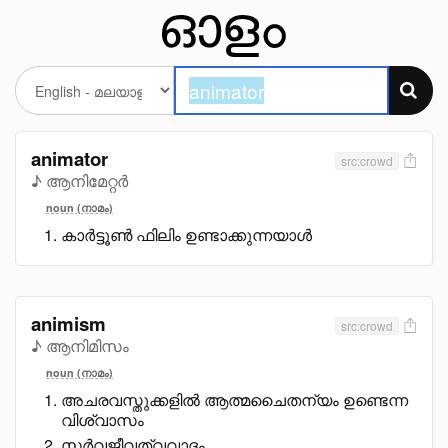
animator
src:crowd
♪ ആനിമേറ്റർ
noun (നാമം)
കാർട്ടൂൺ ഫിലിം ഉണ്ടാക്കുന്നയാൾ
animism
src:crowd
♪ ആനിമിസം
noun (നാമം)
അചരവസ്തുക്കളിൽ ആത്മചൈതന്യം ഉണ്ടെന്ന
വിശ്വാസം
സർവജീവത്വവാദം