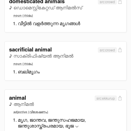
domesticated animals
src:crowd
♪ ഡൊമെസ്റ്റികേറ്റഡ് ആനിമൽസ്
noun (നാമം)
വീട്ടിൽ വളർത്തുന്ന മൃഗങ്ങൾ
sacrificial animal
src:crowd
♪ സാക്രിഫിഷ്യല്‍ ആനിമല്‍
noun (നാമം)
ബലിമൃഗം
animal
src:ekkurup
♪ ആനിമൽ
adjective (വിശേഷണം)
മൃഗ, ജാന്തവ, ജന്തുസഹജമായ,
ജന്തുശാസ്ത്രപരമായ, ഭൂജ