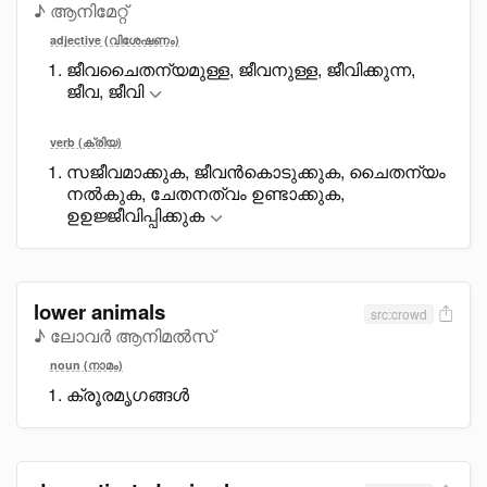
♪ ആനിമേറ്റ്
adjective (വിശേഷണം)
ജീവചെെതന്യമുള്ള, ജീവനുള്ള, ജീവിക്കുന്ന,
ജീവ, ജീവി
verb (ക്രിയ)
സജീവമാക്കുക, ജീവൻകൊടുക്കുക, ചെെതന്യം
നൽകുക, ചേതനത്വം ഉണ്ടാക്കുക,
ഉഉജ്ജീവിപ്പിക്കുക
lower animals
src:crowd
♪ ലോവർ ആനിമൽസ്
noun (നാമം)
ക്രൂരമൃഗങ്ങൾ