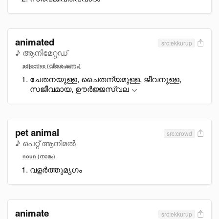
animated
src:ekkurup
♪ ആനിമേറ്റഡ്
adjective (വിശേഷണം)
ചേതനയുള്ള, ചെെതന്യമുള്ള, ജീവനുള്ള,
സജീവമായ, ഊർജ്ജസ്വല
pet animal
src:crowd
♪ പെറ്റ് ആനിമൽ
noun (നാമം)
വളർത്തുമൃഗം
animate
src:ekkurup