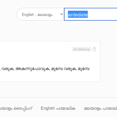
src:ekkurup
 വരുക, അകന്നുപോവുക, മുമ്പേ വരുക, മുമ്പേ
യാളം ടൈപ്പിംഗ്
English പദമാലിക
മലയാളം പദമാല