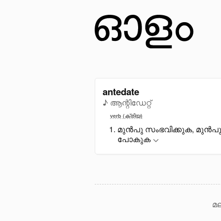
antedate
♪ ആന്റിഡേറ്റ്
verb (ക്രിയ)
മുൻപു സംഭവിക്കുക, മുൻപു
പോകുക
മല