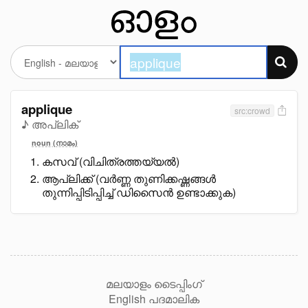
applique
src:crowd
♪ അപ്ലിക്
noun (നാമം)
കസവ് (വിചിത്രത്തയ്യൽ)
ആപ്ലിക്ക് (വർണ്ണ തുണിക്കഷ്ണങ്ങൾ
തുന്നിപ്പിടിപ്പിച്ച് ഡിസൈൻ ഉണ്ടാക്കുക)
മലയാളം ടൈപ്പിംഗ്
English പദമാലിക