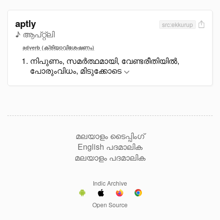
aptly
src:ekkurup
♪ ആപ്റ്റ്ലി
adverb (ക്രിയാവിശേഷണം)
നിപുണം, സമർത്ഥമായി, വേണ്ടരീതിയിൽ,
പോരുംവിധം, മിടുക്കോടെ
മലയാളം ടൈപ്പിംഗ്
English പദമാലിക
മലയാളം പദമാലിക
Indic Archive
Open Source