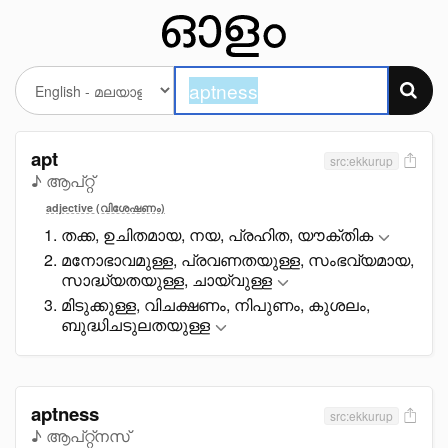
apt
src:ekkurup
♪ ആപ്റ്റ്
adjective (വിശേഷണം)
തക്ക, ഉചിതമായ, നയ, പ്രഹിത, യൗക്തിക
മനോഭാവമുള്ള, പ്രവണതയുള്ള, സംഭവ്യമായ,
സാദ്ധ്യതയുള്ള, ചായ്വുള്ള
മിടുക്കുള്ള, വിചക്ഷണം, നിപുണം, കുശലം,
ബുദ്ധിചടുലതയുള്ള
aptness
src:ekkurup
♪ ആപ്റ്റ്നസ്