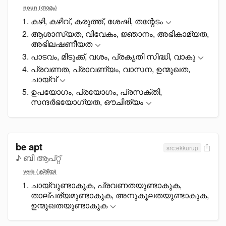
noun (നാമം)
കഴി, കഴിവ്, കരുത്ത്, ശേഷി, തന്റേടം
ആശാസ്യത, വിവേകം, ജ്ഞാനം, അഭികാമ്യത,
അഭിലഷണീയത
പാടവം, മിടുക്ക്, വശം, പ്രകൃതി സിദ്ധി, വാകു
പ്രവണത, പ്രാവണ്യം, വാസന, ഉന്മുഖത,
ചായ്വ്
ഉപയോഗം, പ്രയോഗം, പ്രസക്തി,
സന്ദർഭയോഗ്യത, ഔചിത്യം
be apt
src:ekkurup
♪ ബീ ആപ്റ്റ്
verb (ക്രിയ)
ചായ്വുണ്ടാകുക, പ്രവണതയുണ്ടാകുക,
താല്പര്യമുണ്ടാകുക, അനുകൂലതയുണ്ടാകുക,
ഉന്മുഖതയുണ്ടാകുക