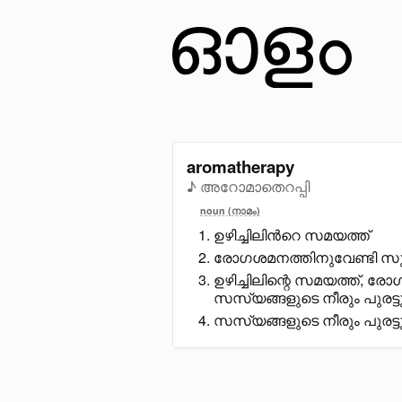
aromatherapy
♪ അറോമാതെറപ്പി
noun (നാമം)
ഉഴിച്ചിലിൻറെ സമയത്ത്
രോഗശമനത്തിനുവേണ്ടി സു
ഉഴിച്ചിലിന്റെ സമയത്ത്, ര
സസ്യങ്ങളുടെ നീരും പുരട്ടു
സസ്യങ്ങളുടെ നീരും പുരട്ടു