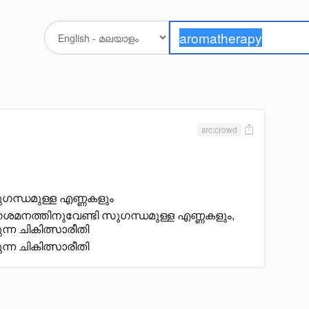
src:crowd
ഗന്ധമുള്ള എണ്ണകളും
ോഗശമനത്തിനുവേണ്ടി സുഗന്ധമുള്ള എണ്ണകളും,
ന്ന ചികിത്സാരീതി
ന്ന ചികിത്സാരീതി