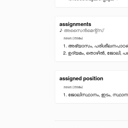
assignments
♪ അസൈൻമെന്റ്സ്
noun (നാമം)
അഭ്യാസം, പരിശീലനപാഠങ്
ഉദ്യമം, തൊഴിൽ, ജോലി, 
assigned position
noun (നാമം)
ജോലിസ്ഥാനം, ഇടം, സ്ഥാ