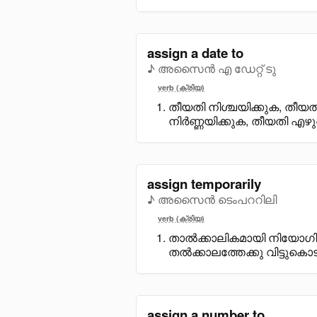
assign a date to
♪ അസൈൻ എ ഡേറ്റ് ടു
verb (ക്രിയ)
തീയതി നിശ്ചയിക്കുക, തീയത
നിർണ്ണയിക്കുക, തീയതി എഴ
assign temporarily
♪ അസൈൻ ടെംപററിലി
verb (ക്രിയ)
താൽക്കാലികമായി നിയോഗി
തൽക്കാലത്തേക്കു വിട്ടുകൊ
assign a number to