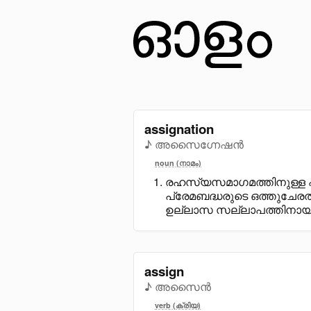
assignation
♪ അസൈഗ്നേഷൻ
noun (നാമം)
രഹസ്യസമാഗമത്തിനുള്ള ഏ
പ്രേമബദ്ധരുടെ ഒത്തുചേരൽ
ഉല്ലാസ സല്ലാപത്തിനായി യ
assign
♪ അസൈൻ
verb (ക്രിയ)