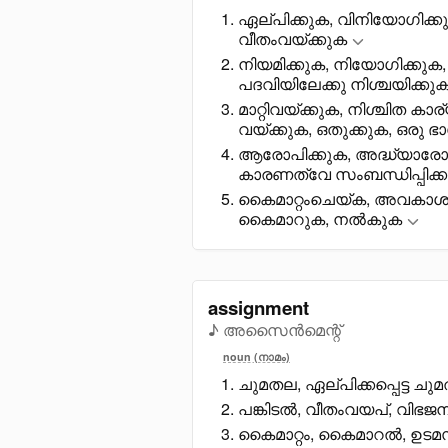
ഏല്പിക്കുക, വിനിയോഗിക്ക
വീതംവയ്ക്കുക
നിയമിക്കുക, നിയോഗിക്കുക
പദവിയിലേക്കു നിശ്ചയിക്കു
മാറ്റിവയ്ക്കുക, നിശ്ചിത കാര
വയ്ക്കുക, ഒതുക്കുക, ഒരു ഭാ
ആരോപിക്കുക, അദ്ധ്യാരോ
കാരണത്വേ സംബന്ധിപ്പിക്ക
കൈമാറ്റംചെയ്ക, അവകാശം ക
കൈമാറുക, നൽകുക
assignment
♪ അസൈൻമെന്റ്
noun (നാമം)
ചുമതല, ഏല്പിക്കപ്പെട്ട ച
പങ്കിടൽ, വീതംവയപ്, വിഭജനം,
കൈമാറ്റം, കൈമാറൽ, ഉടമസ്