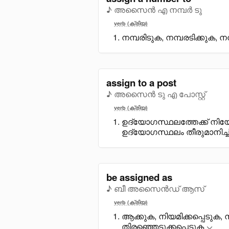
♪ അസൈൻ എ നമ്പർ ടു
verb (ക്രിയ)
നമ്പരിടുക, നമ്പരടിക്കുക, 
assign to a post
♪ അസൈൻ ടു എ പോസ്റ്റ്
verb (ക്രിയ)
ഉദ്യോഗസ്ഥലത്തേക്ക് നിയേ
ഉദ്യോഗസ്ഥലം തീരുമാനിച്ച്
be assigned as
♪ ബീ അസൈൻഡ് ആസ്
verb (ക്രിയ)
ആക്കുക, നിയമിക്കപ്പെടുക, 
തിരഞ്ഞെടുക്കപ്പെടുക