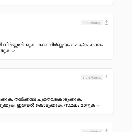
src:ekkurup
ി നിർണ്ണയിക്കുക, കാലനിർണ്ണയം ചെയ്ക, കാലം
ുതുക
src:ekkurup
ക്കുക, തൽക്കാല ചുമതലകൊടുക്കുക,
ടുക്കുക, ഇരവൽ കൊടുക്കുക, സ്ഥലം മാറ്റുക
src:ekkurup