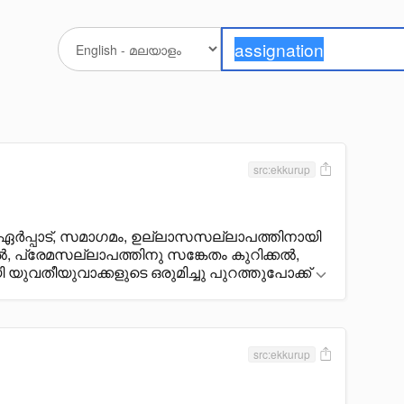
src:ekkurup
ർപ്പാട്, സമാഗമം, ഉല്ലാസസല്ലാപത്തിനായി
, പ്രേമസല്ലാപത്തിനു സങ്കേതം കുറിക്കൽ,
ുവതീയുവാക്കളുടെ ഒരുമിച്ചു പുറത്തുപോക്ക്
src:ekkurup