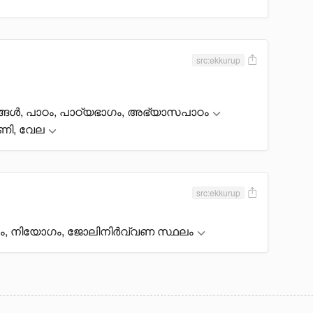
src:ekkurup
ങൾ, പാഠം, പാഠ്യഭാഗം, അഭ്യാസപാഠം
പണി, വേല
src:ekkurup
നം, നിയോഗം, ജോലിനിർവ്വണ സ്ഥലം