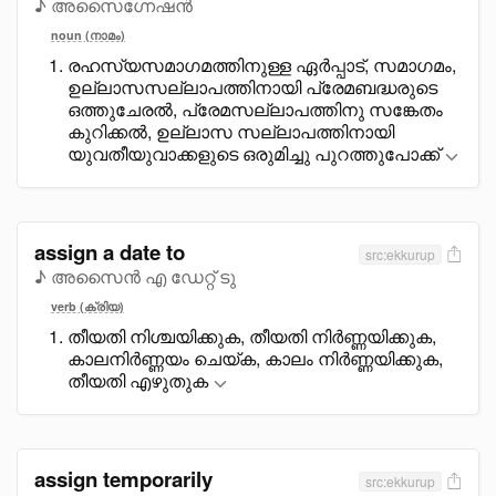
♪ അസൈഗ്നേഷൻ
noun (നാമം)
രഹസ്യസമാഗമത്തിനുള്ള ഏർപ്പാട്, സമാഗമം,
ഉല്ലാസസല്ലാപത്തിനായി പ്രേമബദ്ധരുടെ
ഒത്തുചേരൽ, പ്രേമസല്ലാപത്തിനു സങ്കേതം
കുറിക്കൽ, ഉല്ലാസ സല്ലാപത്തിനായി
യുവതീയുവാക്കളുടെ ഒരുമിച്ചു പുറത്തുപോക്ക്
assign a date to
src:ekkurup
♪ അസൈൻ എ ഡേറ്റ് ടു
verb (ക്രിയ)
തീയതി നിശ്ചയിക്കുക, തീയതി നിർണ്ണയിക്കുക,
കാലനിർണ്ണയം ചെയ്ക, കാലം നിർണ്ണയിക്കുക,
തീയതി എഴുതുക
assign temporarily
src:ekkurup