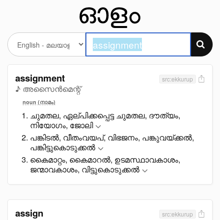
assignment
src:ekkurup
♪ അസൈൻമെന്റ്
noun (നാമം)
ചുമതല, ഏല്പിക്കപ്പെട്ട ചുമതല, ദൗത്യം,
നിയോഗം, ജോലി
പങ്കിടൽ, വീതംവയപ്, വിഭജനം, പങ്കുവയ്ക്കൽ,
പങ്കിട്ടുകൊടുക്കൽ
കൈമാറ്റം, കൈമാറൽ, ഉടമസ്ഥാവകാശം,
ജന്മാവകാശം, വിട്ടുകൊടുക്കൽ
assign
src:ekkurup