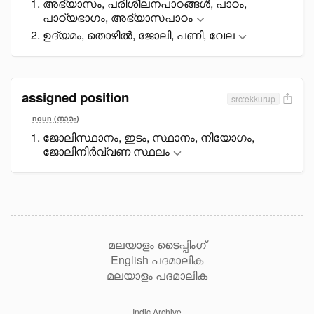
അഭ്യാസം, പരിശീലനപാഠങ്ങൾ, പാഠം,
പാഠ്യഭാഗം, അഭ്യാസപാഠം
ഉദ്യമം, തൊഴിൽ, ജോലി, പണി, വേല
assigned position
src:ekkurup
noun (നാമം)
ജോലിസ്ഥാനം, ഇടം, സ്ഥാനം, നിയോഗം,
ജോലിനിർവ്വണ സ്ഥലം
മലയാളം ടൈപ്പിംഗ്
English പദമാലിക
മലയാളം പദമാലിക
Indic Archive