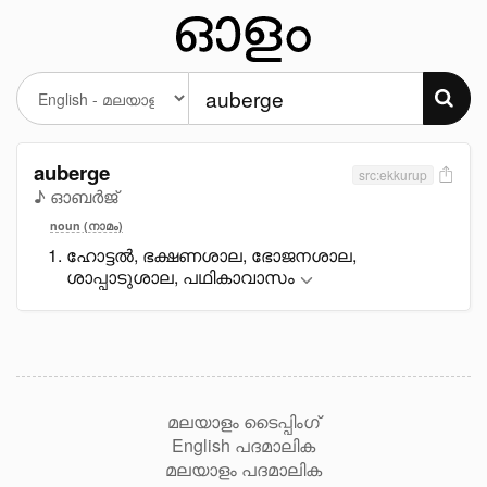
auberge
src:ekkurup
♪ ഓബർജ്
noun (നാമം)
ഹോട്ടൽ, ഭക്ഷണശാല, ഭോജനശാല,
ശാപ്പാടുശാല, പഥികാവാസം
മലയാളം ടൈപ്പിംഗ്
English പദമാലിക
മലയാളം പദമാലിക