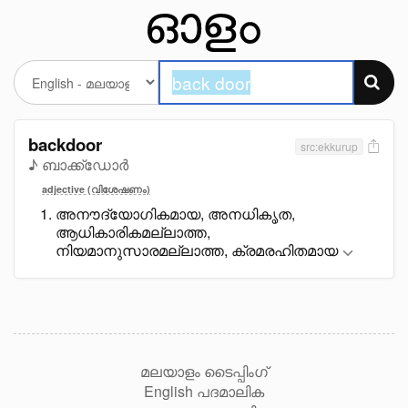
backdoor
src:ekkurup
♪ ബാക്ക്ഡോർ
adjective (വിശേഷണം)
അനൗദ്യോഗികമായ, അനധികൃത,
ആധികാരികമല്ലാത്ത,
നിയമാനുസാരമല്ലാത്ത, ക്രമരഹിതമായ
മലയാളം ടൈപ്പിംഗ്
English പദമാലിക