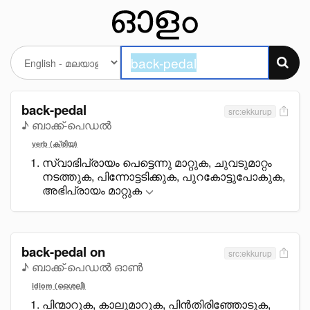
back-pedal
src:ekkurup
♪ ബാക്ക്-പെഡൽ
verb (ക്രിയ)
സ്വാഭിപ്രായം പെട്ടെന്നു മാറ്റുക, ചുവടുമാറ്റം
നടത്തുക, പിന്നോട്ടടിക്കുക, പുറകോട്ടുപോകുക,
അഭിപ്രായം മാറ്റുക
back-pedal on
src:ekkurup
♪ ബാക്ക്-പെഡൽ ഓൺ
idiom (ശൈലി)
പിന്മാറുക, കാലുമാറുക, പിൻതിരിഞ്ഞോടുക,