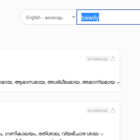
src:ekkurup
മായ, ആഭാസമായ, അശ്ലീലമായ, അമാന്യമായ
src:ekkurup
, ഗണികാലയം, രതിശാല, വ്യഭിചാര ശാല