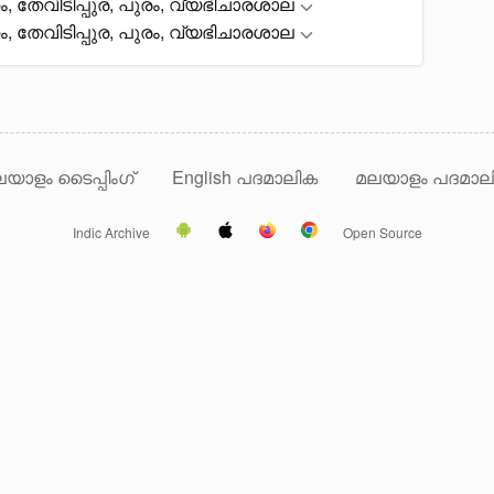
തേവിടിപ്പുര, പുരം, വ്യഭിചാരശാല
തേവിടിപ്പുര, പുരം, വ്യഭിചാരശാല
യാളം ടൈപ്പിംഗ്
English പദമാലിക
മലയാളം പദമാല
Indic Archive
Open Source