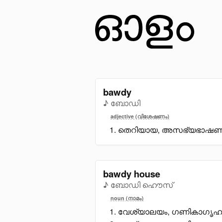
bawdy
♪ ബോഡി
adjective (വിശേഷണം)
തെറിയായ, അസഭ്യഭാഷണ
bawdy house
♪ ബോഡി ഹൌസ്
noun (നാമം)
വേശ്യാലയം, ഗണികാഗൃഹം