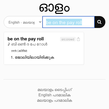
be on the pay roll
src:crowd
♪ ബി ഒൺ ദ പേ റോൾ
verb (ക്രിയ)
ജോലിയിലായിരിക്കുക
മലയാളം ടൈപ്പിംഗ്
English പദമാലിക
മലയാളം പദമാലിക