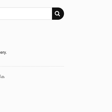
ery.
ിക